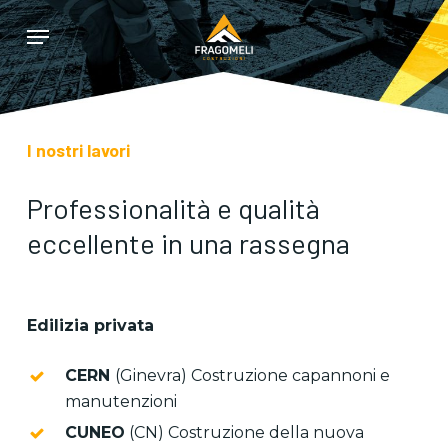
Skip
Menu
to
main
content
I nostri lavori
Professionalità e qualità
eccellente in una rassegna
Edilizia privata
CERN
(Ginevra) Costruzione capannoni e
manutenzioni
CUNEO
(CN) Costruzione della nuova